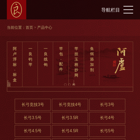
导航栏目
当前位置：
首页
> 产品中心
阿
一
一
竿
竿
鱼
卢
良
良
包
挂
饵
-
浮
钓
线
玉
添
配
标
竿
钩
柄
加
件
-
抄
剂
标
网
盒
长弓竞技3号
长弓竞技4号
长弓3号
长弓3.5号
长弓3.5R
长弓4号
长弓4.5号
长弓4.5R
长弓5号