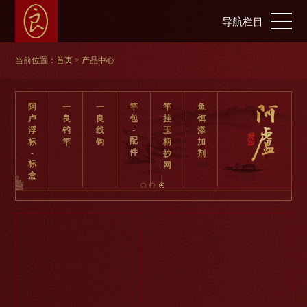
导航栏目
当前位置：
首页
> 产品中心
阿
一
一
竿
竿
鱼
卢
良
良
包
挂
饵
-
浮
钓
线
玉
添
配
标
竿
钩
柄
加
件
-
抄
剂
标
网
盒