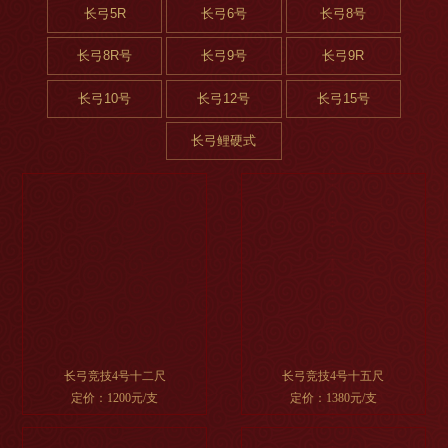
长弓5R
长弓6号
长弓8号
长弓8R号
长弓9号
长弓9R
长弓10号
长弓12号
长弓15号
长弓鲤硬式
长弓竞技4号十二尺
长弓竞技4号十五尺
定价：1200元/支
定价：1380元/支