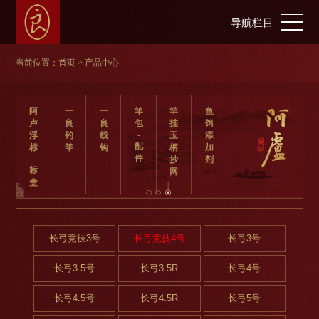
导航栏目
当前位置：
首页
> 产品中心
阿
一
一
竿
竿
鱼
卢
良
良
包
挂
饵
-
浮
钓
线
玉
添
配
标
竿
钩
柄
加
件
-
抄
剂
标
网
盒
长弓竞技3号
长弓竞技4号
长弓3号
长弓3.5号
长弓3.5R
长弓4号
长弓4.5号
长弓4.5R
长弓5号